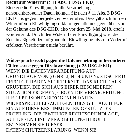
Recht auf Widerruf (§ 11 Abs. 3 DSG-EKD)
Eine erteilte Einwilligung in die Verarbeitung
personenbezogener Daten können Sie nach § 11 Abs. 3 DSG-
EKD uns gegenüber jederzeit widerrufen. Dies gilt auch für den
Widerruf von Einwilligungserklärungen, die uns gegenüber vor
der Geltung des DSG-EKD, also vor dem 25. Mai 2018, erteilt
worden sind. Durch den Widerruf der Einwilligung wird die
Rechtmäßigkeit der aufgrund der Einwilligung bis zum Widerruf
erfolgten Verarbeitung nicht berührt.
Widerspruchsrecht gegen die Datenerhebung in besonderen
Fällen sowie gegen Direktwerbung (§ 25 DSG-EKD)
WENN DIE DATENVERARBEITUNG AUF
GRUNDLAGE VON § 6 NR. 3, Nr. 4 UND Nr. 8 DSG-EKD
ERFOLGT, HABEN SIE JEDERZEIT DAS RECHT, AUS
GRÜNDEN, DIE SICH AUS IHRER BESONDEREN
SITUATION ERGEBEN, GEGEN DIE VERAR-BEITUNG
IHRER PERSONENBEZOGENEN DATEN
WIDERSPRUCH EINZULEGEN; DIES GILT AUCH FÜR
EIN AUF DIESE BESTIMMUNGEN GESTÜTZTES
PROFILING. DIE JEWEILIGE RECHTSGRUNDLAGE,
AUF DENEN EINE VERARBEITUNG BERUHT,
ENTNEHMEN SIE DIESER
DATENSCHUTZERKLÄRUNG. WENN SIE